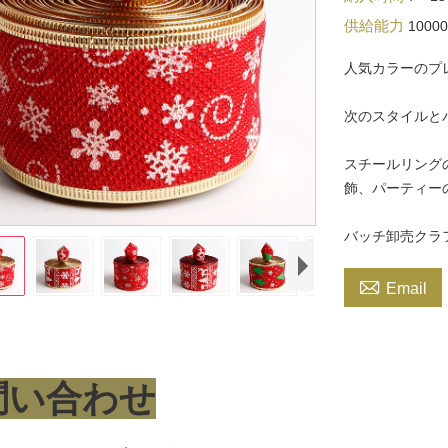
供給能力
1000
人気カラーのプ
次のスタイルと
スチールリング
飾、パーティー
バッチ卸売クラ

Email
問い合わせ