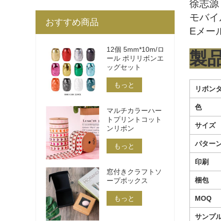
徐志源
モバイル
おすすめ商品
Eメール：
12個 5mm*10m/ロ
製
ール ポリリボンエ
ッグセット
もっと
リボン
色
マルチカラーハー
トプリントコット
サイズ
ンリボン
パター
もっと
印刷
窓付きクラフトソ
梱包
ープボックス
もっと
MOQ
サンプ