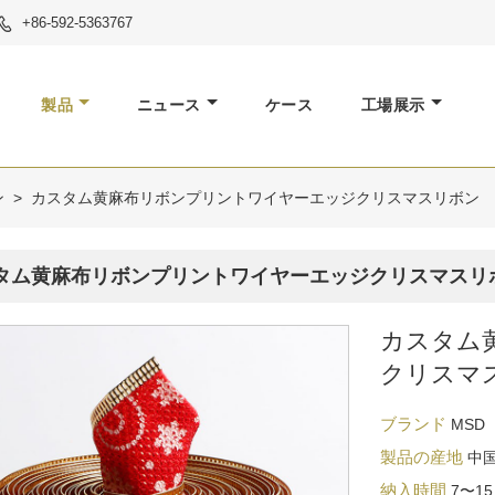
+86-592-5363767

製品
ニュース
ケース
工場展示
ン
>
カスタム黄麻布リボンプリントワイヤーエッジクリスマスリボン
タム黄麻布リボンプリントワイヤーエッジクリスマスリ
カスタム
クリスマ
ブランド
MSD
製品の産地
中
納入時間
7〜1