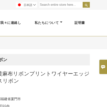

日本語

我々に連絡し
私たちについて
証明書
ボン

黄麻布リボンプリントワイヤーエッジ
スリボン
国福建省厦門市
5日以内