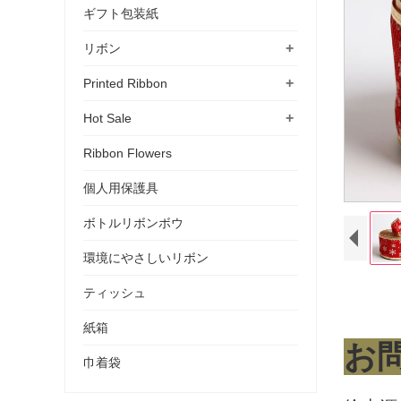
ギフト包装紙
+
リボン
+
Printed Ribbon
+
Hot Sale
Ribbon Flowers
個人用保護具
ボトルリボンボウ
環境にやさしいリボン
ティッシュ
紙箱
お
巾着袋