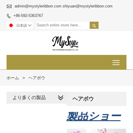

admin@mystyleribbon.com shiyuan@mystyleribbon.com
+86-592-5363767


日本語

Toggl
ホーム
>
ヘアボウ
より多くの製品
ヘアボウ
製品ショー