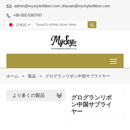

admin@mystyleribbon.com shiyuan@mystyleribbon.com
+86-592-5363767


日本語

Toggl
ホーム
>
製品
>
グログランリボン中国サプライヤー
より多くの製品
グログランリボ
ン中国サプライ
ヤー