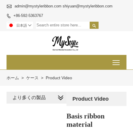

admin@mystyleribbon.com shiyuan@mystyleribbon.com
+86-592-5363767


日本語

Toggl
ホーム
>
ケース
>
Product Video
より多くの製品
Product Video
Basis ribbon
material