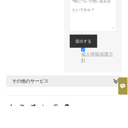
提出する
個人情報保護方
針
その他のサービス







Copyright by 2019 © Xiamen Meisida Decoration Co., Ltd. 工場の住
所：中国福建省厦門市同安区梅西路湖里工業団地 48 号館 7 階。事務
所の住所: 中国福建省厦門市Huli Industry Zone Weiziran Building 313-