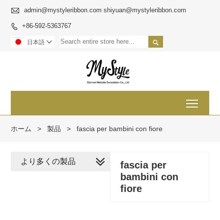

admin@mystyleribbon.com shiyuan@mystyleribbon.com
+86-592-5363767


日本語

Toggl
ホーム
>
製品
>
fascia per bambini con fiore
より多くの製品
fascia per
bambini con
fiore